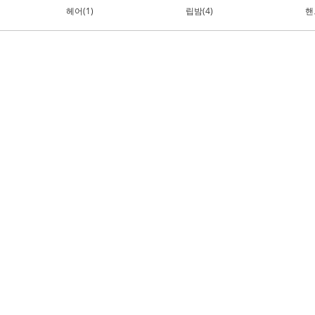
헤어(1)
립밤(4)
핸