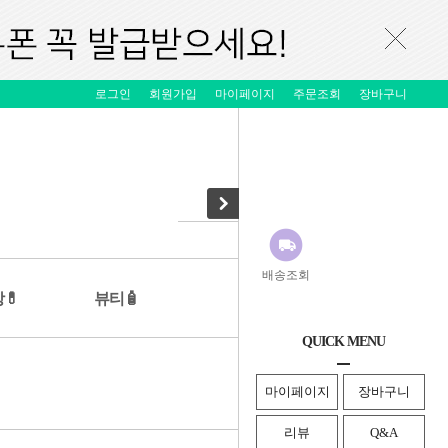
로그인
회원가입
마이페이지
주문조회
장바구니
배송조회
💊
뷰티🧴
QUICK MENU
· HOME
>
뷰티🧴
>
헤어
마이페이지
장바구니
리뷰
Q&A