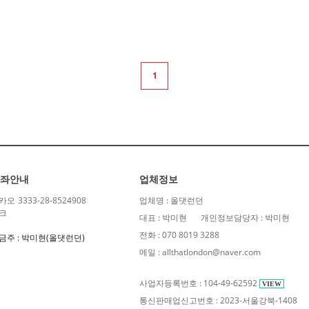
1
좌안내
업체정보
카오
3333-28-8524908
업체명 : 올댓런던
크
대표 : 박미현
개인정보담당자 : 박미현
전화 : 070 8019 3288
금주 : 박미현(올댓런던)
메일 : allthatlondon@naver.com
사업자등록번호 : 104-49-62592
VIEW
통신판매업신고번호 : 2023-서울강북-1408