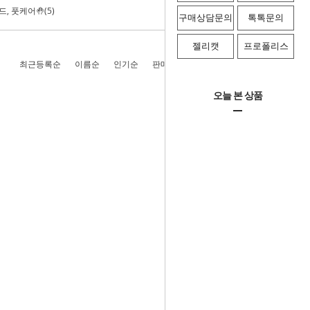
드, 풋케어🤚(5)
구매상담문의
톡톡문의
젤리캣
프로폴리스
최근등록순
이름순
인기순
판매순
높은가격순
낮은가격순
오늘 본 상품