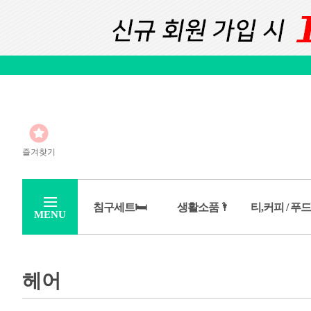
즐겨찾기
침구세트🛏️
생활소품🌂
티,커피 / 푸드
MENU
헤어