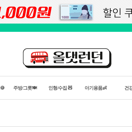
🍪
주방/그릇🍽️
인형/수집 🧸
아기용품👶
건강