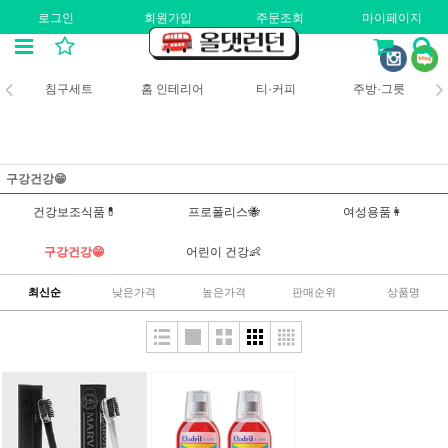
로그인
회원가입
주문조회
마이페이지
침구세트
홈 인테리어
티·커피
주방·그릇
구강건강😁
건강보조식품💊
프로폴리스🐝
여성용품👩
구강건강😁
어린이 건강👶
최신순
낮은가격
높은가격
판매순위
상품명