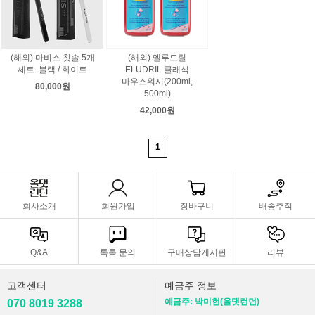
(해외) 마비스 칫솔 5개
(해외) 엘루드릴
세트: 블랙 / 화이트
ELUDRIL 클래식
마우스워시(200ml,
80,000원
500ml)
42,000원
1
회사소개
회원가입
장바구니
배송추적
Q&A
톡톡 문의
구매상담게시판
리뷰
고객센터
예금주 정보
예금주: 박미현(올댓런던)
070 8019 3288