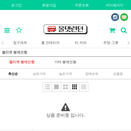
로그인
회원가입
주문조회
마이페이지
침구세트
홈 인테리어
티·커피
주방·그릇
젤리캣 봉제인형
젤리캣 봉제인형
기타 봉제인형
최신순
낮은가격
높은가격
판매순위
상품명
상품 준비중 입니다.