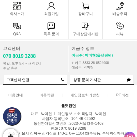
회사소개
회원가입
장바구니
배송추적
Q&A
톡톡 문의
구매상담게시판
리뷰
고객센터
예금주 정보
예금주: 박미현(올댓런던)
070 8019 3288
카카오 3333-28-8524908
평일: 오후 5시 ~ 새벽 2시
예금주: 박미현
주말 휴무
고객센터 연결
상품 문의 게시판
이용안내
이용약관
개인정보처리방침
PC버전
올댓런던
대표 : 박미현 ㅣ 개인정보 보호 책임자 : 박미현
사업자 등록번호 : 104-49-62592
통신판매업신고번호 : 2023-서울강북-1408
전화 : 070 8019 3288
주소 : 서울시 강북구 삼각산로 143-1, 6동 1104호(수유동, 수유벽산아파트)