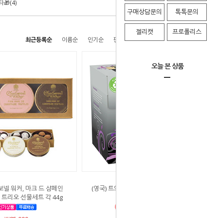
🎁(4)
구매상담문의
톡톡문의
젤리캣
프로폴리스
최근등록순
이름순
인기순
판매순
높은가격순
낮은가격순
오늘 본 상품
보넬 워커, 마크 드 샴페인
(영국) 트와이닝스, 얼 그레이 티백 (120
 트리오 선물세트 각 44g
개 x 2통)