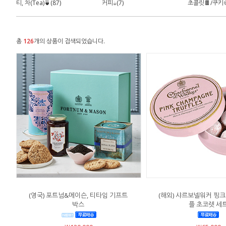
티, 차(Tea)🍵(87)
커피☕(7)
초콜릿🍫/쿠키🍪
총
126
개의 상품이 검색되었습니다.
(영국) 포트넘&메이슨, 티타임 기프트
(해외) 샤르보넬워커 핑크
박스
플 초코렛 세