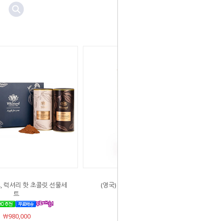
드, 럭셔리 핫 초콜릿 선물세
(영국) 위타드, 미니 마시멜로 90g
트
￦35,000
￦980,000