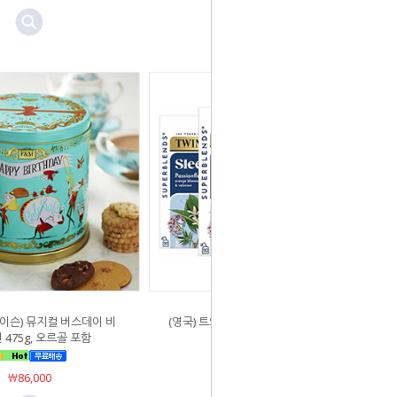
이슨) 뮤지컬 버스데이 비
(영국) 트와이닝스, 슬립 발레리안 오렌
 475g, 오르골 포함
지 티 (20티백 x 4통)
￦86,000
￦54,000