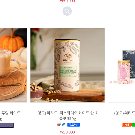
￦50,000
피 푸딩 화이트
(영국) 위타드, 피스타치오 화이트 핫 초
(영국) 위타
g
콜릿 350g
￦50,000