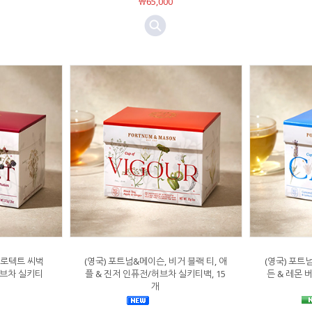
￦65,000
프로텍트 씨벅
(영국) 포트넘&메이슨, 비거 블랙 티, 애
(영국) 포트
허브차 실키티
플 & 진저 인퓨전/허브차 실키티백, 15
든 & 레몬
개