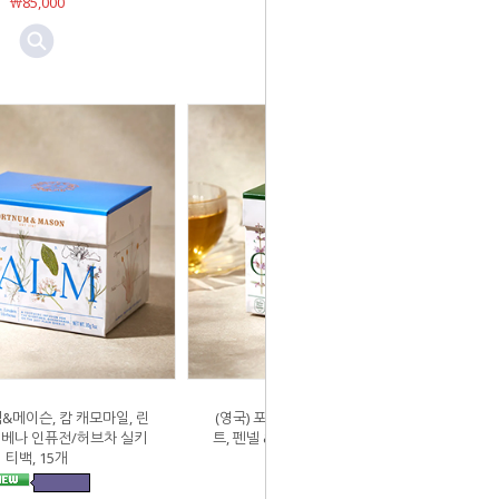
￦85,000
￦50,000
넘&메이슨, 캄 캐모마일, 린
(영국) 포트넘&메이슨, 클렌즈 페퍼민
 버베나 인퓨전/허브차 실키
트, 펜넬 & 네틀 인퓨전/허브차 실키티
티백, 15개
백, 15개