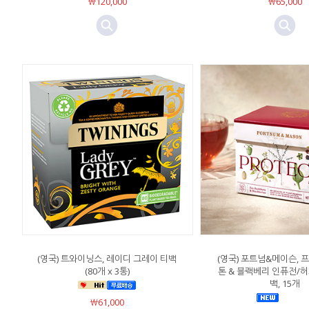
￦120,000
￦65,000
(영국) 트와이닝스, 레이디 그레이 티백
(영국) 포트넘&메이슨, 
(80개 x 3통)
톤 & 블랙베리 인퓨전/
백, 15개
￦61,000