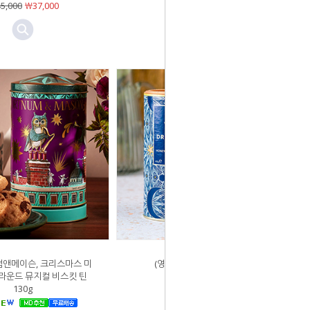
5,000
￦37,000
￦45,000
￦37,000
넘앤메이슨, 크리스마스 미
(영국) 위타드, 드림타임티
 라운드 뮤지컬 비스킷 틴
130g
￦49,500
￦43,000