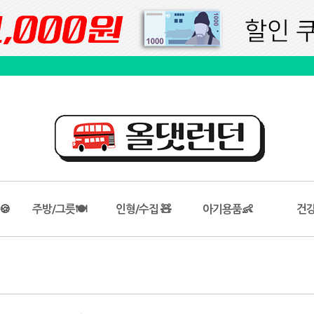
🍪
주방/그릇🍽️
인형/수집 🧸
아기용품👶
건강