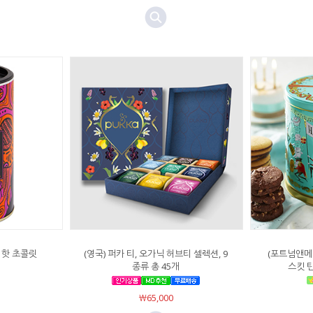
 핫 초콜릿
(영국) 퍼카 티, 오가닉 허브티 셀렉션, 9
(포트넘앤메
종류 총 45개
스킷 틴
￦65,000