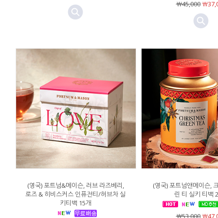
￦45,000
￦37,
(영국) 포트넘&메이슨, 러브 라즈베리,
(영국) 포트넘앤메이슨, 
로즈 & 히비스커스 인퓨전티/허브차 실
린 티 실키 티백 
키티백 15개
￦53,000
￦47,