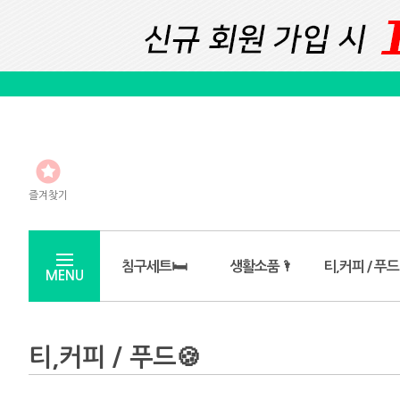
즐겨찾기
침구세트🛏️
생활소품🌂
티,커피 / 푸드
MENU
티,커피 / 푸드🍪