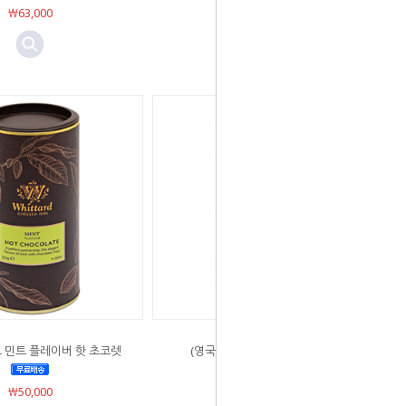
￦63,000
드 민트 플레이버 핫 초코렛
(영국) 위타드 오렌지 핫 초코렛
￦50,000
￦50,000