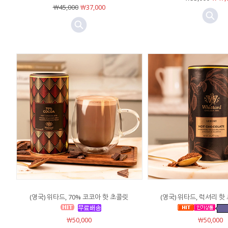
￦45,000
￦37,000
(영국) 위타드, 70% 코코아 핫 초콜릿
(영국) 위타드, 럭셔리 핫 
￦50,000
￦50,000