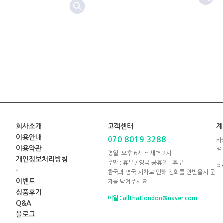
회사소개
고객센터
계
이용안내
070 8019 3288
카
뱅
이용약관
평일: 오후 6시 ~ 새벽 2시
개인정보처리방침
주말 : 휴무 / 영국 공휴일 : 휴무
예
-
한국과 영국 시차로 인해 전화를 안받을시 문
자를 남겨주세요
이벤트
상품후기
메일 : allthatlondon@naver.com
Q&A
블로그