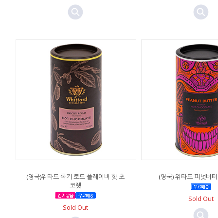
(영국)위타드 록키 로드 플레이버 핫 초
(영국) 위타드 피넛버터
코렛
Sold Out
Sold Out