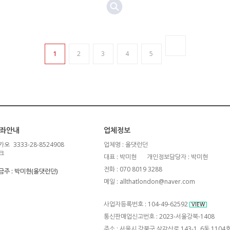
1
2
3
4
5
좌안내
업체정보
카오
3333-28-8524908
업체명 : 올댓런던
크
대표 : 박미현
개인정보담당자 : 박미현
전화 : 070 8019 3288
금주 : 박미현(올댓런던)
메일 : allthatlondon@naver.com
사업자등록번호 : 104-49-62592
VIEW
통신판매업신고번호 : 2023-서울강북-1408
주소 : 서울시 강북구 삼각산로 143-1, 6동 110