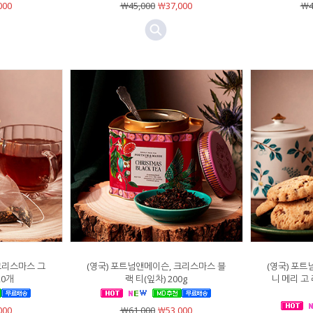
000
￦45,000
￦37,000
￦4
크리스마스 그
(영국) 포트넘앤메이슨, 크리스마스 블
(영국) 포트
20개
랙 티(잎차) 200g
니 메리 고
000
￦61,000
￦53,000