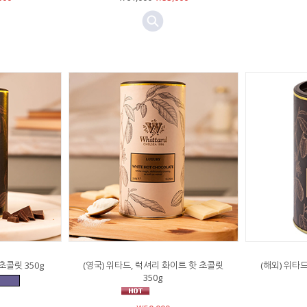
초콜릿 350g
(영국) 위타드, 럭셔리 화이트 핫 초콜릿
(해외) 위타
350g