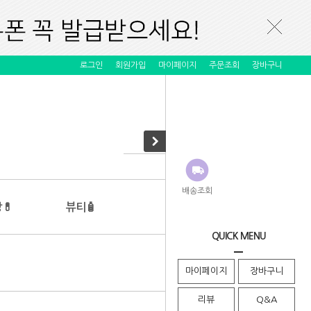
로그인
회원가입
마이페이지
주문조회
장바구니
배송조회
💊
뷰티🧴
QUICK MENU
· HOME
>
티,커피 / 푸드🍪
마이페이지
장바구니
리뷰
Q&A