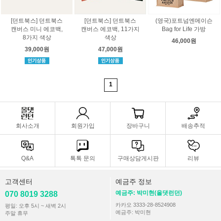
[던트북스] 던트북스
[던트북스] 던트북스
(영국)포트넘엔메이슨
캔버스 미니 에코백,
캔버스 에코백, 11가지
Bag for Life 가방
8가지 색상
색상
46,000원
39,000원
47,000원
1
회사소개
회원가입
장바구니
배송추적
Q&A
톡톡 문의
구매상담게시판
리뷰
고객센터
예금주 정보
예금주: 박미현(올댓런던)
070 8019 3288
카카오 3333-28-8524908
평일: 오후 5시 ~ 새벽 2시
예금주: 박미현
주말 휴무