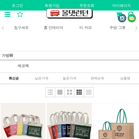
로그인
회원가입
주문조회
마이페이지
침구세트
홈 인테리어
티·커피
주방·그릇
가방🎒
에코백
최신순
낮은가격
높은가격
판매순위
상품명