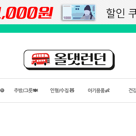
🍪
주방/그릇🍽️
인형/수집 🧸
아기용품👶
건강