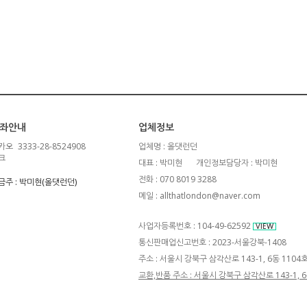
좌안내
업체정보
카오
3333-28-8524908
업체명 : 올댓런던
크
대표 : 박미현
개인정보담당자 : 박미현
전화 : 070 8019 3288
금주 : 박미현(올댓런던)
메일 : allthatlondon@naver.com
사업자등록번호 : 104-49-62592
VIEW
통신판매업신고번호 : 2023-서울강북-1408
주소 : 서울시 강북구 삼각산로 143-1, 6동 110
교환,반품 주소 : 서울시 강북구 삼각산로 143-1,