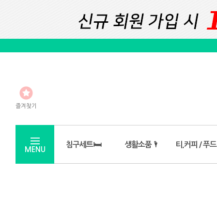
즐겨찾기
침구세트🛏️
생활소품🌂
티,커피 / 푸드
MENU