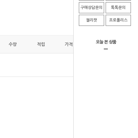
구매상담문의
톡톡문의
젤리캣
프로폴리스
오늘 본 상품
수량
적립
가격
배송비
취소