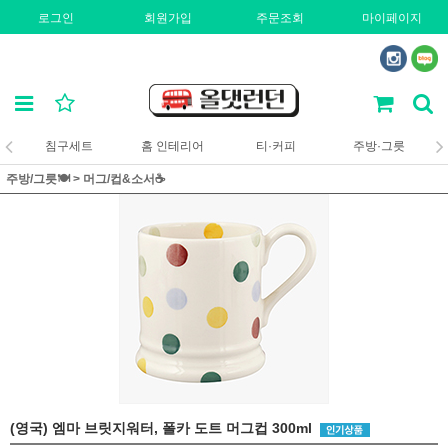
로그인
회원가입
주문조회
마이페이지
침구세트
홈 인테리어
티·커피
주방·그릇
주방/그릇🍽️
>
머그/컵&소서☕
(영국) 엠마 브릿지워터, 폴카 도트 머그컵 300ml