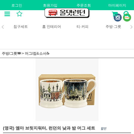
로그인
회원가입
주문조회
마이페이지
침구세트
홈 인테리어
티·커피
주방·그릇
주방/그릇🍽️
>
머그/컵&소서☕
(영국) 엠마 브릿지워터, 런던의 낮과 밤 머그 세트