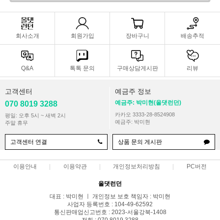
회사소개
회원가입
장바구니
배송추적
Q&A
톡톡 문의
구매상담게시판
리뷰
고객센터
예금주 정보
예금주: 박미현(올댓런던)
070 8019 3288
카카오 3333-28-8524908
평일: 오후 5시 ~ 새벽 2시
예금주: 박미현
주말 휴무
고객센터 연결
상품 문의 게시판
이용안내
이용약관
개인정보처리방침
PC버전
올댓런던
대표 : 박미현 ㅣ 개인정보 보호 책임자 : 박미현
사업자 등록번호 : 104-49-62592
통신판매업신고번호 : 2023-서울강북-1408